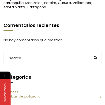
Barranquilla, Manizales, Pereira, Cúcuta, Valledupar,
santa Marta, Cartagena
Comentarios recientes
No hay comentarios que mostrar.
←
Categorías
Contactenos
Business
3
Pruebas de polígrafo
2